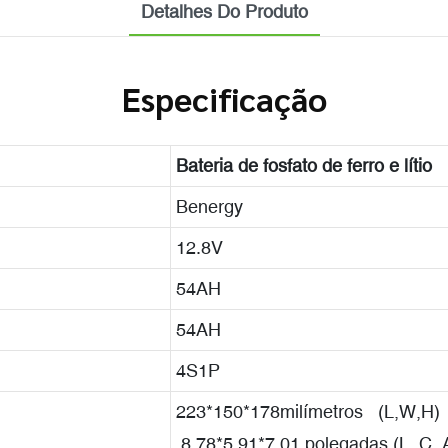
Detalhes Do Produto
Especificação
Bateria de fosfato de ferro e lítio
Benergy
12.8V
54AH
54AH
4S1P
223*150*178milímetros (L,W,H)
8,78*5,91*7,01 polegadas (L, C, 