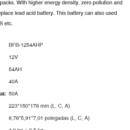
y packs. With higher energy density, zero pollution and
 replace lead acid battery. This battery can also used
S etc.
BFB-1254AHP
12V
54AH
40A
ua:
50A
223*150*178 mm (L, C, A)
8,78*5,91*7,01 polegadas (L, C, A)