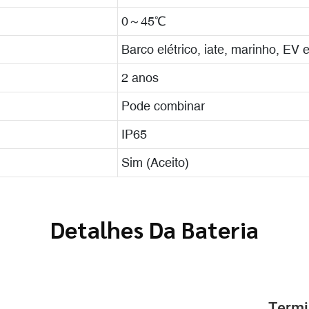
0～45℃
Barco elétrico, iate, marinho, EV e
2 anos
Pode combinar
IP65
Sim (Aceito)
Detalhes Da Bateria
Termi