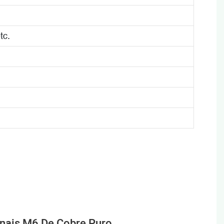
tc.
nais M6 De Cobre Puro