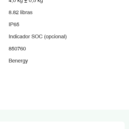
4,0 kg ± 0,5 kg
8.82 libras
IP65
Indicador SOC (opcional)
850760
Benergy