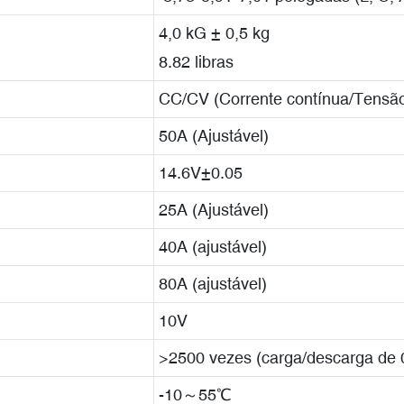
4,0 kG ± 0,5 kg
8.82 libras
CC/CV (Corrente contínua/Tensão
50A (Ajustável)
14.6V±0.05
25A (Ajustável)
40A (ajustável)
80A (ajustável)
10V
>2500 vezes (carga/descarga de
-10～55℃