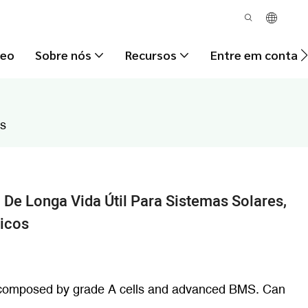
deo
Sobre nós
Recursos
Entre em contat
os
h De Longa Vida Útil Para Sistemas Solares,
ricos
e composed by grade A cells and advanced BMS. Can