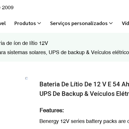
e 2009
vel
Produtos
Serviços personalizados
Ví
ia de íon de lítio 12V
 para sistemas solares, UPS de backup & Veículos elétric
Bateria De Lítio De 12 V E 54 A
UPS De Backup & Veículos Elét
Features:
Benergy 12V series battery packs ar