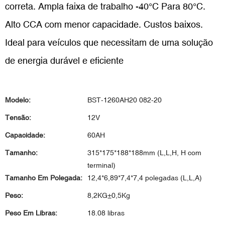
correta. Ampla faixa de trabalho -40°C
Para 80°C.
Alto CCA com menor capacidade. Custos baixos.
Ideal para veículos que necessitam de uma solução
de energia durável e eficiente
Modelo:
BST-1260AH20 082-20
Tensão:
12V
Capacidade:
60AH
Tamanho:
315*175*188*188mm (L,L,H, H com
terminal)
Tamanho Em Polegada:
12,4*6,89*7,4*7,4 polegadas (L,L,A)
Peso:
8,2KG±0,5Kg
Peso Em Libras:
18.08 libras