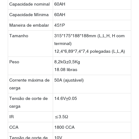
Capacidade nominal
60AH
Capacidade Mínima
60AH
Maneira de embalar
4S1P
Tamanho
315*175*188*188mm (L,L,H, H com
terminal)
12,4*6,89*7,4*7,4 polegadas (L,L,A)
Peso
8,2kG±0,5Kg
18.08 libras
Corrente máxima de
50A (ajustável)
carga
Tensão de corte de
14.6V±0.05
carga
IR
≤3.5Ω
CCA
1800 CCA
Tensão de corte de
10V