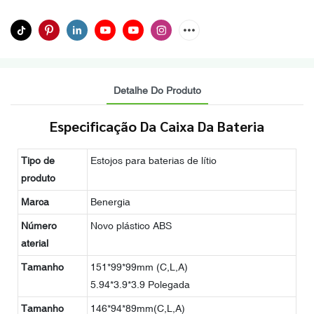
Detalhe Do Produto
Especificação Da Caixa Da Bateria
Tipo de
Estojos para baterias de lítio
produto
Marca
Benergia
Número
Novo plástico ABS
aterial
Tamanho
151*99*99mm (C,L,A)
5.94*3.9*3.9 Polegada
Tamanho
146*94*89mm(C,L,A)