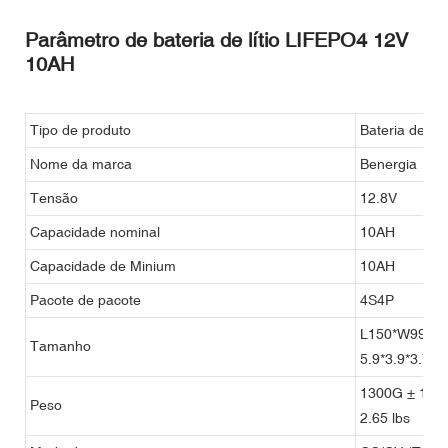
Parâmetro de bateria de lítio LIFEPO4 12V
10AH
Tipo de produto
Bateria de fos
Nome da marca
Benergia
Tensão
12.8V
Capacidade nominal
10AH
Capacidade de Minium
10AH
Pacote de pacote
4S4P
L150*W99*H9
Tamanho
5.9*3.9*3.7"
1300G ± 150
Peso
2.65 lbs