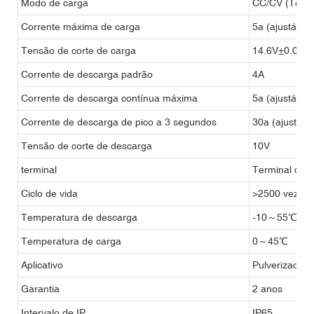
Modo de carga
CC/CV (Tensã
Corrente máxima de carga
5a (ajustável)
Tensão de corte de carga
14.6V±0.05
Corrente de descarga padrão
4A
Corrente de descarga contínua máxima
5a (ajustável)
Corrente de descarga de pico a 3 segundos
30a (ajustável
Tensão de corte de descarga
10V
terminal
Terminal de r
Ciclo de vida
>2500 vezes 
Temperatura de descarga
-10～55℃
Temperatura de carga
0～45℃
Aplicativo
Pulverizador e
Garantia
2 anos
Intervalo de IP
IP65