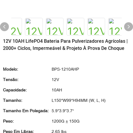
12V 10AH LifePO4 Bateria Para Pulverizadores Agrícolas |
2000+ Ciclos, Impermeável & Projeto À Prova De Choque
Modelo:
BPS-1210AHP
Tensão:
12V
Capacidade:
10AH
Tamanho:
L150*W99*H94MM (W, L, H)
Tamanho Em Polegada:
5.9*3.9*3.7"
Peso:
1200G ± 150G
Peso Em Libras:
2.65 lbs