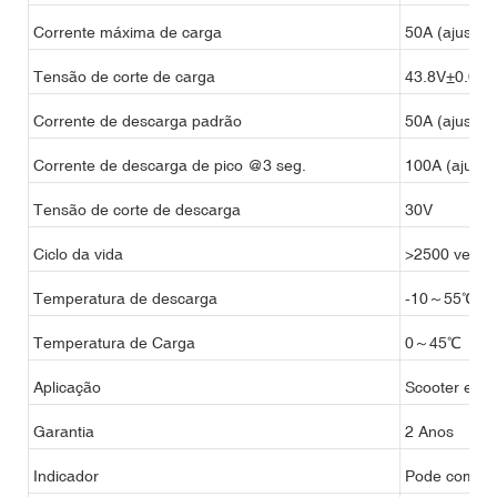
Corrente máxima de carga
50A (ajustáve
Tensão de corte de carga
43.8V±0.05
Corrente de descarga padrão
50A (ajustáve
Corrente de descarga de pico @3 seg.
100A (ajustá
Tensão de corte de descarga
30V
Ciclo da vida
>2500 vezes
Temperatura de descarga
-10～55℃
Temperatura de Carga
0～45℃
Aplicação
Scooter elétr
Garantia
2 Anos
Indicador
Pode combin