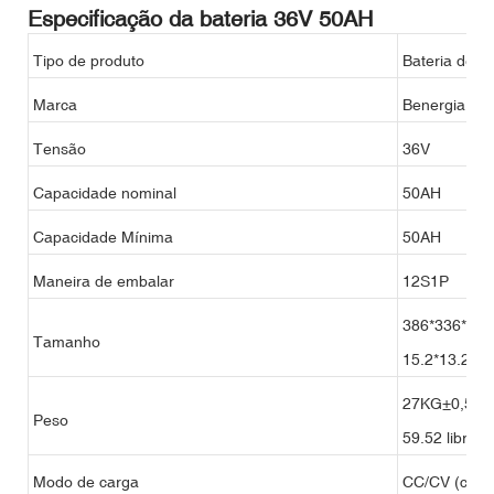
Especificação da bateria 36V 50AH
Tipo de produto
Bateria de fos
Marca
Benergia
Tensão
36V
Capacidade nominal
50AH
Capacidade Mínima
50AH
Maneira de embalar
12S1P
386*336*246
Tamanho
15.2*13.23*
27KG±0,5Kg
Peso
59.52 libras
Modo de carga
CC/CV (corre