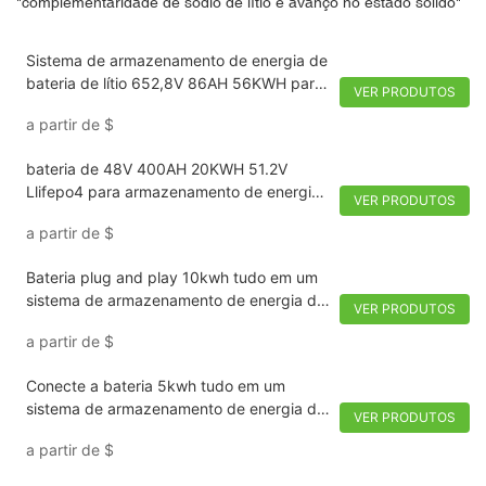
"complementaridade de sódio de lítio e avanço no estado sólido"
Sistema de armazenamento de energia de
bateria de lítio 652,8V 86AH 56KWH para
VER PRODUTOS
UPS, sistema de armazenamento de
a partir de
$
energia
bateria de 48V 400AH 20KWH 51.2V
Llifepo4 para armazenamento de energia
VER PRODUTOS
do sistema solar do agregado familiar
a partir de
$
Bateria plug and play 10kwh tudo em um
sistema de armazenamento de energia de
VER PRODUTOS
bateria 51,2V 48V 200Ah Lifepo4-
a partir de
$
1736307435354738
Conecte a bateria 5kwh tudo em um
sistema de armazenamento de energia da
VER PRODUTOS
bateria 51,2V 48V 100Ah Lifepo4
a partir de
$