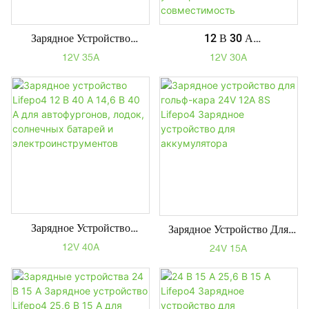
Зарядное Устройство
12 В 30 А
Lifepo4 12 В 35 А 14,6 В
Интеллектуальное Зарядное
12V 35A
12V 30A
35 А Для Автофургонов,
Устройство Для Литиевых
Лодок, Солнечных Батарей
<000000> Свинцово-
И Электроинструментов
Кислотных Аккумуляторов -
Быстрая Зарядка,
Водонепроницаемость IP65,
Универсальная
Совместимость
Зарядное Устройство
Зарядное Устройство Для
Lifepo4 12 В 40 А 14,6 В
Гольф-Кара 24V 12A 8S
12V 40A
24V 15A
40 А Для Автофургонов,
Lifepo4 Зарядное
Лодок, Солнечных Батарей
Устройство Для
И Электроинструментов
Аккумулятора