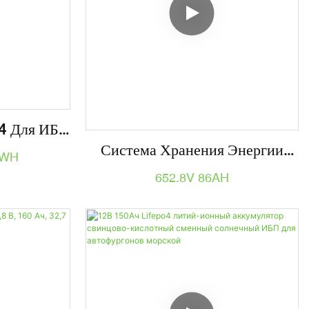
4 Для ИБП
Система Хранения Энергии
истема
H 10KWH
Литиевой Батареи 652,8 В 86
гии С
652.8V 86AH
Ач 56 КВтч Для ИБП, Система
 Службы И
Хранения Энергии
ислотным
ам