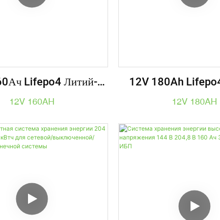
0Ач Lifepo4 Литий-
12V 180Ah Lifepo
ный Аккумулятор
Ионный Аккуму
12V 160AH
12V 180AH
о-Кислотный Сменный
Свинцово-Кислотно
лнечный ИБП Для
Для Солнечной Мор
фургонов Морской
Rv