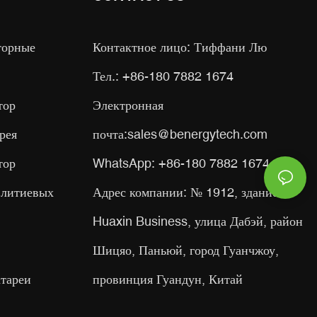
торные
Контактное лицо: Тиффани Лю
Тел.: +86-180 7882 1674
тор
Электронная
рея
почта:
sales@benergytech.com
тор
WhatsApp: +86-180 7882 1674
 литиевых
Адрес компании: № 1912, здание
Huaxin Business, улица Дабэй, район
Шицяо, Паньюй, город Гуанчжоу,
тареи
провинция Гуандун, Китай