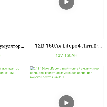
12В 150Ач Lifepo4 Литий-
умулятор
Ионный Аккумулятор
2,7 КВтч
12V 150AH
H
Свинцово-Кислотный Сменный
Солнечный ИБП Для
Автофургонов Морской