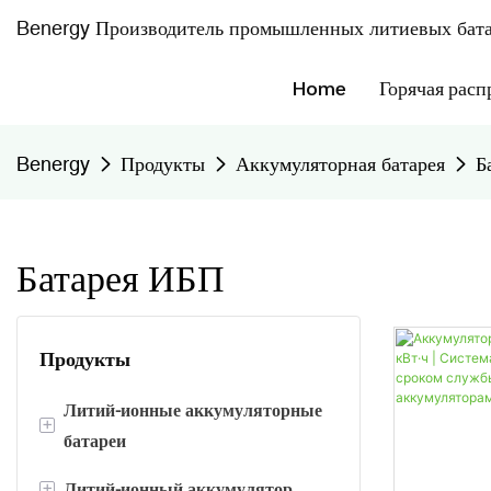
Benergy Производитель промышленных литиевых бата
Home
Горячая расп
Benergy
Продукты
Аккумуляторная батарея
Б
Батарея ИБП
Продукты
Литий-ионные аккумуляторные
+
батареи
+
Литий-ионный аккумулятор
Призматическая батарея