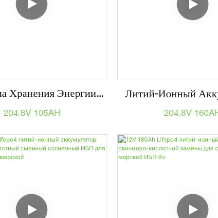
а Хранения Энергии
Литий-Ионный Акк
го Напряжения 144 В
204,8 В, 160 Ач, 3
204.8V 105AH
204.8V 160A
 105 Ач 21,5 КВтч EES
Для ИБП