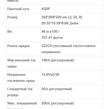
емкость
Пакетный путь
4S2P
Размер
522*269*220 мм (Д, Ш, В)
20.55*10.59*8.66 Дюйм
Вес
46 кг±150 г
101.41 фунты
Режим зарядки
CC/CV (постоянный ток/постоянное
напряжение)
Максимальный ток
100А (регулируемый)
заряда
Напряжение
14.6V±0.05
отключения заряда
Стандартный ток
50А (регулируемый)
разряда
Макс. непрерывный
200А (регулируемый)