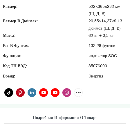
Размер:
522×365×232 мм
(Ш, Д, В)
Размер В Дюймах:
20,55×14,37×9,13
дюймов (Ш, Д, В)
Масса:
62 кг ± 0,5 кг
Вес В Фунтах:
132,28 фунтов
Функция:
индикатор SOC
Код ТН ВЭД:
85076090
Бренд:
Энергия
Подробная Информация О Товаре