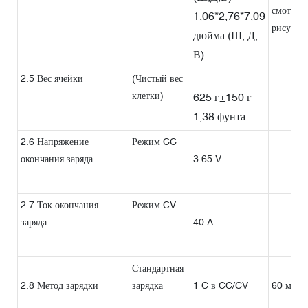
смотрит
1,06*2,76*7,09
рисунке 
дюйма (Ш, Д,
В)
2.5 Вес ячейки
(Чистый вес
клетки)
625 г±150 г
1,38 фунта
2.6 Напряжение
Режим CC
окончания заряда
3.65 V
2.7 Ток окончания
Режим CV
заряда
40 A
Стандартная
2.8 Метод зарядки
зарядка
1 C в CC/CV
60 мин