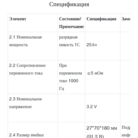
Спецификация
Элемент
Состояние/
Спецификация
Замеча
Примечание
2.1 Номинальная
разрядная
мощность
емкость 1С
25Ач
2.2 Сопротивление
При
переменного тока
переменном
≤5 мОм
токе 1000
Гц
2.3 Номинальное
напряжение
3.2 V
Подроб
27*70*180 мм
2.4 Размер ячейки
информ
(Ш,Д,В)