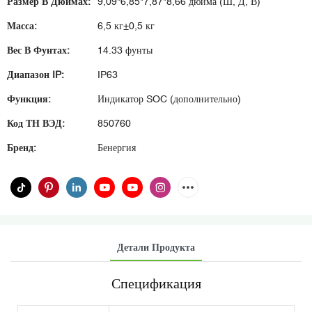
Размер В Дюймах:
9,09*6,85*7,87*8,66 дюйма (Ш, Д, В)
Масса:
6,5 кг±0,5 кг
Вес В Фунтах:
14.33 фунты
Диапазон IP:
IP63
Функция:
Индикатор SOC (дополнительно)
Код ТН ВЭД:
850760
Бренд:
Бенергия
Детали Продукта
Спецификация