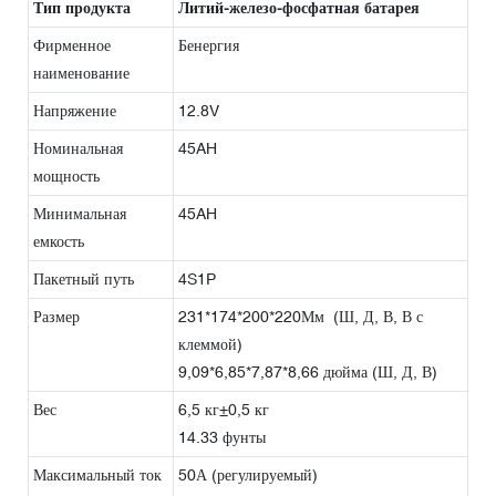
Тип продукта
Литий-железо-фосфатная батарея
Фирменное
Бенергия
наименование
Напряжение
12.8V
Номинальная
45AH
мощность
Минимальная
45AH
емкость
Пакетный путь
4S1P
Размер
231*174*200*220Мм (Ш, Д, В, В с
клеммой)
9,09*6,85*7,87*8,66 дюйма (Ш, Д, В)
Вес
6,5 кг±0,5 кг
14.33 фунты
Максимальный ток
50А (регулируемый)