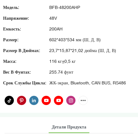
Модель:
BFB-48200AHP
Напряжение:
48V
Емкость:
200AH
Размер:
602*403*534 мм (Ш, Д, В)
Размер В Дюймах:
23,7*15,87*21,02 дюйма (Ш, Д, В)
Масса:
116 кг±0,5 кг
Вес В Фунтах:
255.74 фунт
Срок Службы Цикла:
ЖК-экран, Bluetooth, CAN BUS, RS486
Детали Продукта