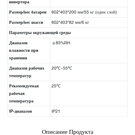
инвертора
Размер/вес батареи
602*403*200 мм/55 кг (один слой)
Размер/вес шасси
602*403*82 мм/6 кг
Параметры окружающей среды
Диапазон
≤85%RH
влажности при
хранении
Диапазон рабочих
20℃~55℃
температур
Рекомендуемая
25℃
рабочая
температура
IP-диапазон
IP21
Описание Продукта