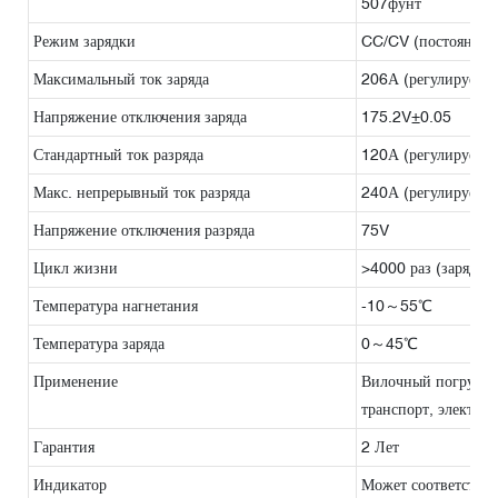
507фунт
Режим зарядки
CC/CV (постоянный
Максимальный ток заряда
206А (регулируемы
Напряжение отключения заряда
175.2V±0.05
Стандартный ток разряда
120А (регулируемы
Макс. непрерывный ток разряда
240А (регулируемы
Напряжение отключения разряда
75V
Цикл жизни
>4000 раз (заряд/р
Температура нагнетания
-10～55℃
Температура заряда
0～45℃
Применение
Вилочный погрузчик
транспорт, электром
Гарантия
2 Лет
Индикатор
Может соответствов