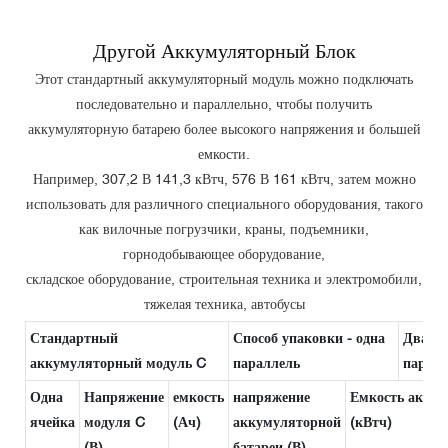
Другой Аккумуляторный Блок
Этот стандартный аккумуляторный модуль можно подключать
последовательно и параллельно, чтобы получить
аккумуляторную батарею более высокого напряжения и большей
емкости.
Например, 307,2 В 141,3 кВтч, 576 В 161 кВтч, затем можно
использовать для различного специального оборудования, такого
как вилочные погрузчики, краны, подъемники,
горнодобывающее оборудование,
складское оборудование, строительная техника и электромобили,
тяжелая техника, автобусы
Стандартный
Способ упаковки - одна
Два
аккумуляторный модуль C
параллель
парал
Одна
Напряжение
емкость
напряжение
Емкость аккум
ячейка
модуля C
(Ач)
аккумуляторной
(кВтч)
(В)
батареи (В)