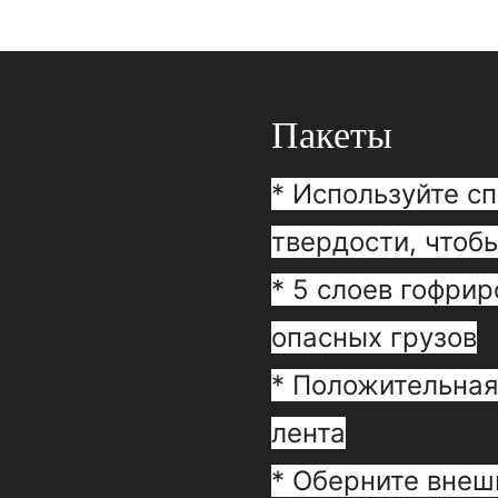
Пакеты
* Используйте с
твердости, чтоб
* 5 слоев гофрир
опасных грузов
* Положительная
лента
* Оберните вне