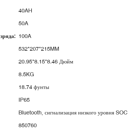
40AH
50A
зряда:
100A
532*207*215MM
20.95*8.15*8.46 Дюйм
8.5KG
18.74 фунты
IP65
Bluetooth, сигнализация низкого уровня SOC
850760