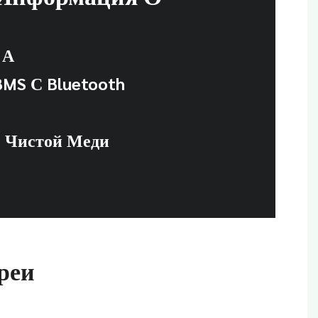
 А
BMS С Bluetooth
 Чистой Меди
реи