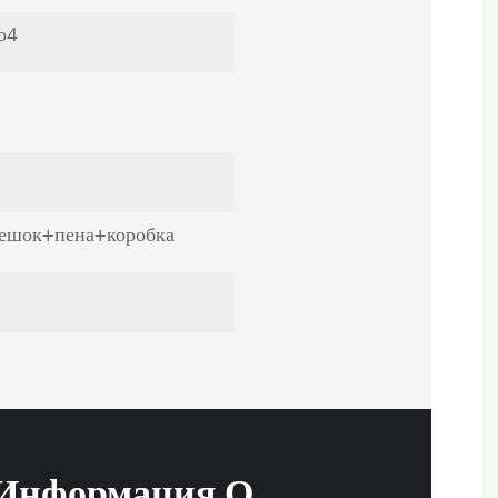
о4
ешок+пена+коробка
 Информация О