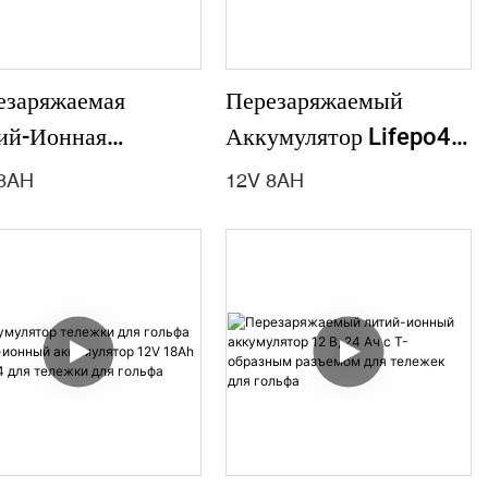
езаряжаемая
Перезаряжаемый
ий-Ионная
Аккумулятор Lifepo4
умуляторная
8AH 12 В Для
8AH
12V 8AH
рея 12 В, 8 Ач,
Сельскохозяйственного
рхбезопасная Для
Опрыскивателя
ролокатора
ледной Рыбалки