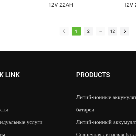
фа 12В 22Ач
Ионный Аккумулятор
Эле
12V 22AH
12V 
нная Батарея
12V 22Ah Lifepo4 Для
Тел
 Для Тележки
Тележки Для Гольфа
Тел
...
фа
36-
1
2
12
K LINK
PRODUCTS
Литий-ионные аккумуля
кты
батареи
идуальные услуги
Литий-ионный аккумуля
ты
Солнечная литиевая бата