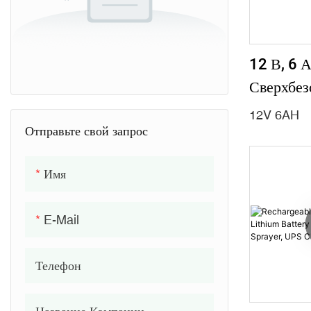
12 В, 6 А
Сверхбез
Литиевая
12V 6AH
Lifepo4 
Отправьте свой запрос
Распыле
Имя
Пестицид
Детского
E-Mail
Солнечно
Телефон