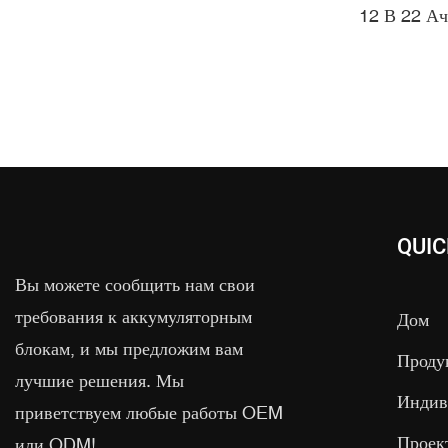
Для Голь
12 В 22 Ач
Литий-Ио
Лифепо4
Для Голь
QUIC
Вы можете сообщить нам свои
требования к аккумуляторным
Дом
блокам, и мы предложим вам
Проду
лучшие решения. Мы
Индив
приветствуем любые работы OEM
Проек
или ODM!