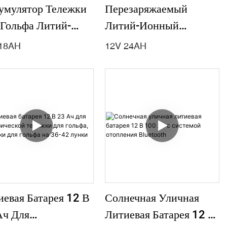
Перезаряжаемый
умулятор Тележки
Литий-Ионный
 Гольфа Литий-
Аккумулятор 12 В, 24
ный Аккумулятор
12V 24AH
18AH
Ач С Т-Образным
 18Ah Lifepo4 Для
Разъемом Для Тележек
ежки Для Гольфа
Для Гольфа
Солнечная Уличная
иевая Батарея 12 В
Литиевая Батарея 12 В
Ач Для