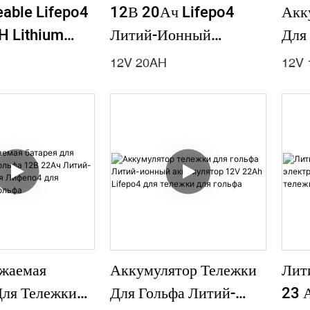
able Lifepo4
12В 20Ач Lifepo4
Акк
H Lithium
Литий-Ионный
Для
Pack For
Аккумулятор
Ион
12V 20AH
12V 
re Sprayer,
Свинцово-Кислотный
12V
dren Car
Сменный Солнечный
Тел
ИБП Для Автофургонов
Морской
жаемая
Аккумулятор Тележки
Лит
Для Тележки
Для Гольфа Литий-
23 