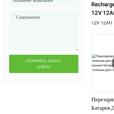
Название Компании
Recharge
12V 12A
Содержание
Battery 
12V 12AH
Agricultu
UPS Chil
ОТПРАВИТЬ ЗАПРОС
СЕЙЧАС
Перезаря
Батарея 