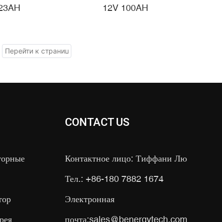
100 Ач С Системой
ктрической
12V 100AH
23AH
Отопления Bluetooth
ежки Для Гольфа,
ежки Для Гольфа На
42 Лунки
CONTACT US
торные
Контактное лицо: Тиффани Лю
Тел.: +86-180 7882 1674
тор
Электронная
рея
почта:
sales@benergytech.com