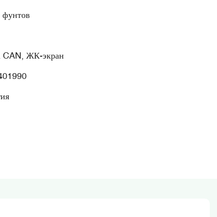
 фунтов
 CAN, ЖК-экран
401990
гия