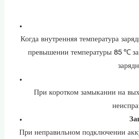
Когда внутренняя температура заря
превышении температуры 85
℃
з
зарядн
При коротком замыкании на вых
неиспра
За
При неправильном подключении акку