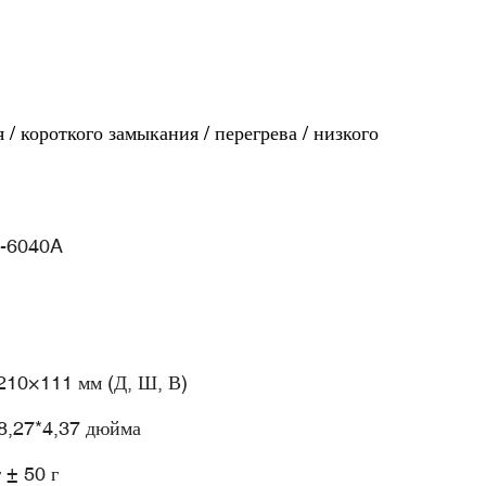
/ короткого замыкания / перегрева / низкого
-6040A
210×111 мм (Д, Ш, В)
8,27*4,37 дюйма
г ± 50 г