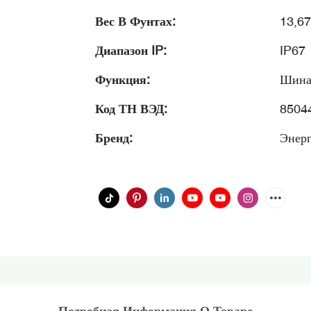
Вес В Фунтах:
13,67
Диапазон IP:
IP67
Функция:
Шина
Код ТН ВЭД:
8504
Бренд:
Энер
Подробная Информация О Товаре