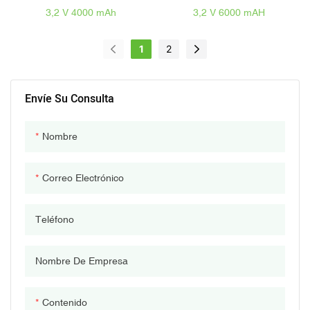
Lifepo4 Battery Cell 26650
De Células 3,2 V 6000 MAH
3,2 V 4000 mAh
3,2 V 6000 mAH
3.2V 4000mAH
Lifepo4 32700 Con
Terminal De Tornillo
1
2
Envíe Su Consulta
Nombre
Correo Electrónico
Teléfono
Nombre De Empresa
Contenido