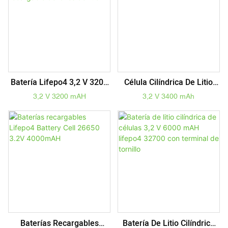
Batería Lifepo4 3,2 V 3200
Célula Cilíndrica De Litio
MAH 18650 Batería
Recargable 3.2V 3400mAh
3,2 V 3200 mAH
3,2 V 3400 mAh
Recargable De Iones De
Litio
Baterías Recargables
Batería De Litio Cilíndrica