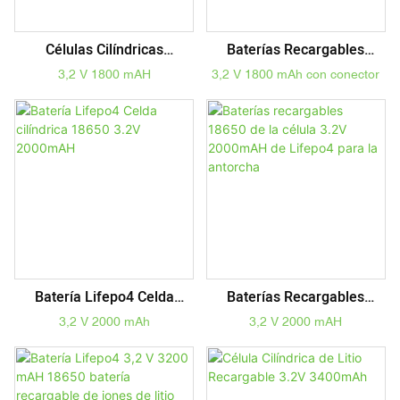
Células Cilíndricas
Baterías Recargables
Recargables Lifepo4 Cell
Lifepo4 De 3,2 V Y 1800
3,2 V 1800 mAH
3,2 V 1800 mAh con conector
3.2V 1800mAH 18650
MAh, 18650, Para
Dispositivos Eléctricos Con
Linterna.
Batería Lifepo4 Celda
Baterías Recargables
Cilíndrica 18650 3.2V
18650 De La Célula 3.2V
3,2 V 2000 mAh
3,2 V 2000 mAH
2000mAH
2000mAH De Lifepo4 Para
La Antorcha