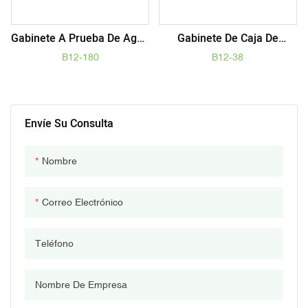
Gabinete A Prueba De Agua
Gabinete De Caja De
De La Caja De Batería De
Batería De Litio ABS IP65
B12-180
B12-38
Litio Del ABS IP65 Para Los
Para Paquetes De Baterías
Paquetes De 6V 12V 280AH
De 6V 12V 40AH 24V 20AH
24V 20AH 48V 10AH
48V 10AH
Envíe Su Consulta
Nombre
Correo Electrónico
Teléfono
Nombre De Empresa