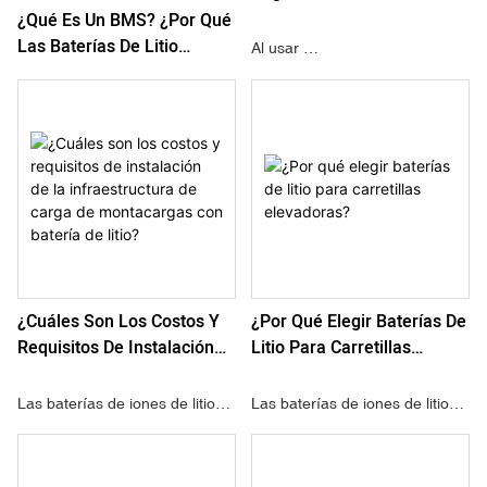
Utilizar Baterías De Litio
¿Qué Es Un BMS? ¿Por Qué
Para Montacargas?
Las Baterías De Litio
Al usar
(especialmente Las De
baterías de litio para
Iones De Litio) Requieren
montacargas
Un BMS?
, es fundamental seguir
precauciones de seguridad
específicas para garantizar el
funcionamiento seguro del
equipo y de las propias
baterías.
¿Cuáles Son Los Costos Y
¿Por Qué Elegir Baterías De
Requisitos De Instalación
Litio Para Carretillas
De La Infraestructura De
Elevadoras?
Carga De Montacargas Con
Las baterías de iones de litio
Las baterías de iones de litio
Batería De Litio?
no requieren mantenimiento, lo
han revolucionado la industria
que elimina la necesidad de
de manipulación de materiales,
riego, ecualización y limpieza
proporcionando ventajas