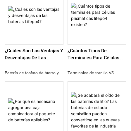
regulares que son necesarios
significativas sobre las baterías
para las baterías de plomo-
de plomo-ácido tradicionales
ácido. Este requisito de
en montacargas.
mantenimiento reducido no
Baterías de litio para
solo ahorra tiempo sino que
montacargas
también reduce el costo
ofrecen una gama de
¿Cuáles Son Las Ventajas Y
¿Cuántos Tipos De
general de propiedad para los
beneficios que mejoran la
Desventajas De Las
Terminales Para Células
operadores de montacargas.
eficiencia, reducen el tiempo de
Baterías Lifepo4?
Prismáticas Lifepo4
¿Cuáles son los costos y
inactividad y reducen los costos
Existen?
requisitos de instalación de la
operativos para las empresas.
Batería de fosfato de hierro y
Terminales de tornillo VS
infraestructura de carga de
litio, también llamada batería
terminales de cabeza plana,
montacargas con batería de
LiFePo4 o batería LFP.
¿cuál es mejor?
litio?
¿Cuáles son las ventajas y
desventajas?