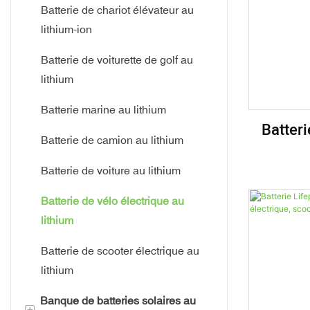
Cellules cylindriques
Batterie de chariot élévateur au
lithium-ion
Batterie à charge rapide
Batterie de voiturette de golf au
Batterie haute puissance
lithium
Batterie basse température
Batterie marine au lithium
Batteri
Batterie de camion au lithium
Life
Batterie de voiture au lithium
Scoote
Batterie de vélo électrique au
lithium
Batterie de scooter électrique au
lithium
Banque de batteries solaires au
+