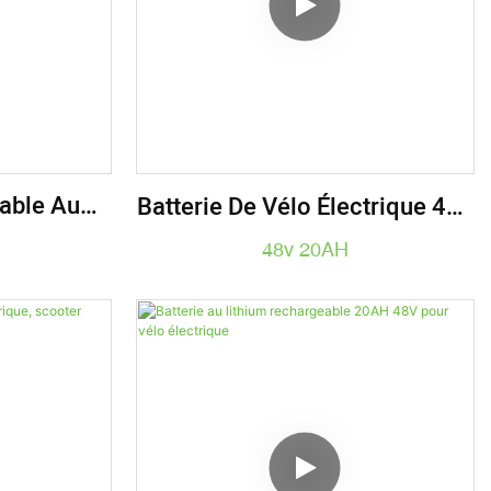
eable Au
Batterie De Vélo Électrique 48v
0AH Pour
20AH, Pack De Batteries
48v 20AH
agne
Lithium-Ion