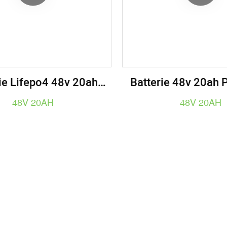
ie Lifepo4 48v 20ah
Batterie 48v 20ah 
 RS485 Pour Vélo
Électrique, Scooter 
48V 20AH
48V 20AH
ue, Scooter Électrique,
Outils Électri
tils Électriques