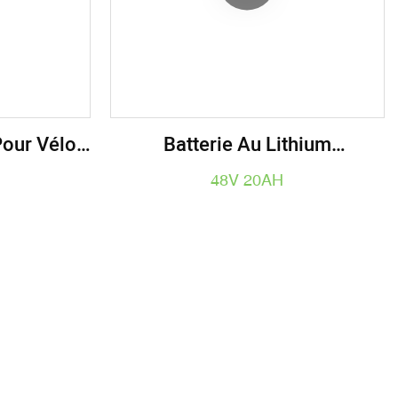
Pour Vélo
Batterie Au Lithium
Électrique,
Rechargeable 20AH 48V Pour
48V 20AH
ques
Vélo Électrique