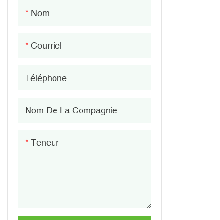
Batterie au lithium-ion 96 V
Indicateur de batterie
Nom
Batterie au lithium-ion 144 V
Bornes de batterie
Courriel
Téléphone
Nom De La Compagnie
Teneur