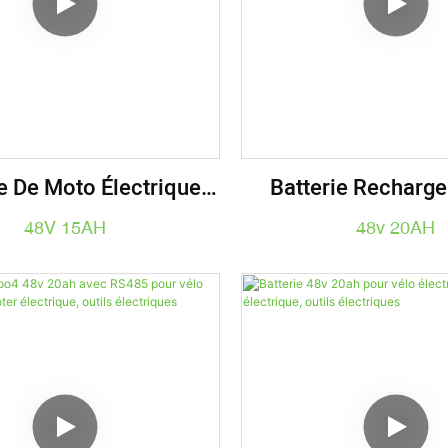
e De Moto Électrique
Batterie Recharg
po4 48V 15AH Pour
Lithium-Ion 48V 2
48V 15AH
48v 20AH
r Électrique Et Vélo
Vélos De Mont
Électrique