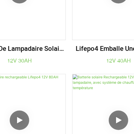
 De Lampadaire Solaire
Lifepo4 Emballe Une
ium Lifepo4 12V 30AH
De Lampadaire Sol
12V 30AH
12V 40AH
40AH Pour Un Lam
Solaire 20W 30