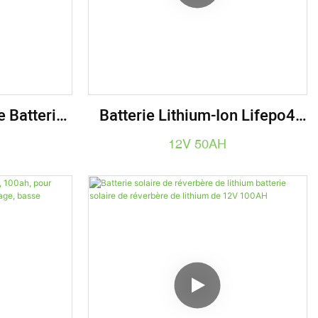
 Batterie
Batterie Lithium-Ion Lifepo4
aire 12V
12V 50AH Pour Lampadaire
12V 50AH
padaire
Solaire
W 60W