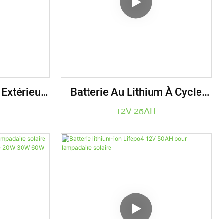
 Extérieur
Batterie Au Lithium À Cycle
re Lifepo4
Profond 12V 25ah, Cellule
12V 25AH
Ionique LiFePO4 Pour
Éclairage Public Extérieur