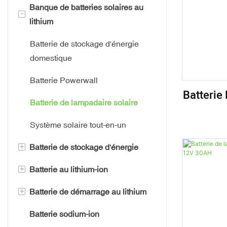
Banque de batteries solaires au
Cellules cylindriques
Batterie de chariot élévateur au
-
lithium
lithium-ion
Batterie à charge rapide
Batterie de voiturette de golf au
Batterie de stockage d'énergie
Batterie haute puissance
lithium
domestique
Batterie basse température
Batterie marine au lithium
Batterie Powerwall
Batterie
Batterie de camion au lithium
Batterie de lampadaire solaire
Pulvéris
Batterie de voiture au lithium
Système solaire tout-en-un
Paquet D
+
Batterie de stockage d'énergie
Batterie de vélo électrique au
lithium
+
Batterie au lithium-ion
Batterie ASI
Batterie de scooter électrique au
+
Batterie de démarrage au lithium
Batterie Télécom
Batterie au lithium-ion 6 V
lithium
Batterie sodium-ion
Système d'énergie solaire
Batterie au lithium-ion 12 V
Batterie de démarrage de moto