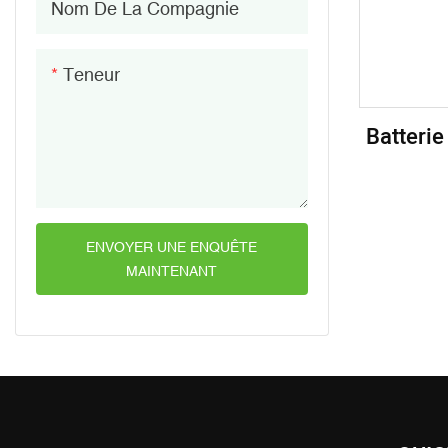
Nom De La Compagnie
Teneur
Batterie
Life
ENVOYER UNE ENQUÊTE
MAINTENANT