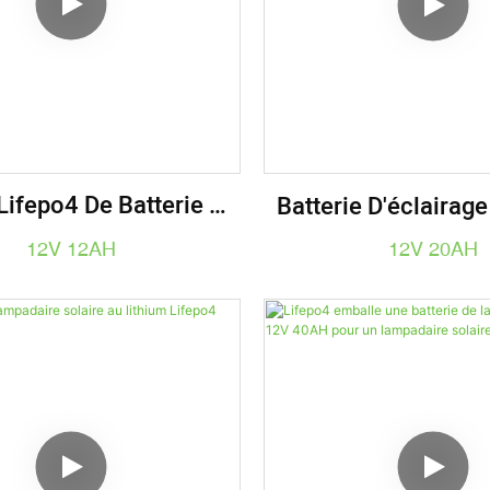
 Lifepo4 De Batterie De
Batterie D'éclairage
ateur D'agriculture De
De Lampadaire Solai
12V 12AH
12V 20AH
e Batterie Au Lithium
12V 20AH
De 12V 12AH