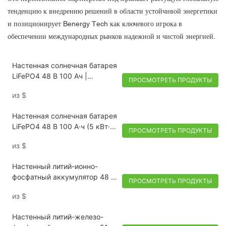
тенденцию к внедрению решений в области устойчивой энергетики
и позиционирует Benergy Tech как ключевого игрока в
обеспечении международных рынков надежной и чистой энергией.
Настенная солнечная батарея
LiFePO4 48 В 100 Ач |
ПРОСМОТРЕТЬ ПРОДУКТЫ
Система хранения энергии
из
$
для дома мощностью 5 кВт·ч
Настенная солнечная батарея
LiFePO4 48 В 100 А·ч (5 кВт·ч)
ПРОСМОТРЕТЬ ПРОДУКТЫ
— домашняя система
из
$
хранения энергии
Настенный литий-ионно-
фосфатный аккумулятор 48 В,
ПРОСМОТРЕТЬ ПРОДУКТЫ
100 Ач, 51,2 В, 100 Ач,
из
$
аккумуляторная батарея
lifepo4 5 кВтч
Настенный литий-железо-