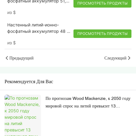
фосфатный аккумулятор 51,2
ПРОСМОТРЕТЬ ПРОДУКТЫ
В 184 Ач 9,42 кВт·ч
из
$
Настенный литий-ионно-
фосфатный аккумулятор 48 В,
ПРОСМОТРЕТЬ ПРОДУКТЫ
200 Ач, 9,6 кВтч,
из
$
аккумулятор lifepo4 5 кВтч
Предыдущий
Следующий
Рекомендуется Для Вас
По прогнозам Wood Mackenzie, к 2050 году
мировой спрос на литий превысит 13
миллионов тонн, а к 2028 году может
возникнуть дефицит предложения.