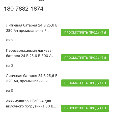
180 7882 1674
Литиевая батарея 24 В 25,6 В
280 Ач промышленный
ПРОСМОТРЕТЬ ПРОДУКТЫ
вилочный погрузчик
из
$
электрический вилочный
погрузчик
Перезаряжаемая литиевая
батарея 24 В 25,6 В 300 Ач
ПРОСМОТРЕТЬ ПРОДУКТЫ
для вилочного погрузчика
из
$
Toyota
Литиевая батарея 24 В 25,6 В
320 Ач, промышленный
ПРОСМОТРЕТЬ ПРОДУКТЫ
вилочный погрузчик,
из
$
электрический вилочный
погрузчик
Аккумулятор LiFePO4 для
вилочного погрузчика 80 В
ПРОСМОТРЕТЬ ПРОДУКТЫ
900 Ач — глубокий цикл,