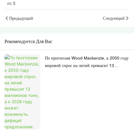
из
$
быстрая зарядка, прямая
замена свинцово-кислотным
Предыдущий
Следующий
Рекомендуется Для Вас
По прогнозам Wood Mackenzie, к 2050 году
мировой спрос на литий превысит 13
миллионов тонн, а к 2028 году может
возникнуть дефицит предложения.