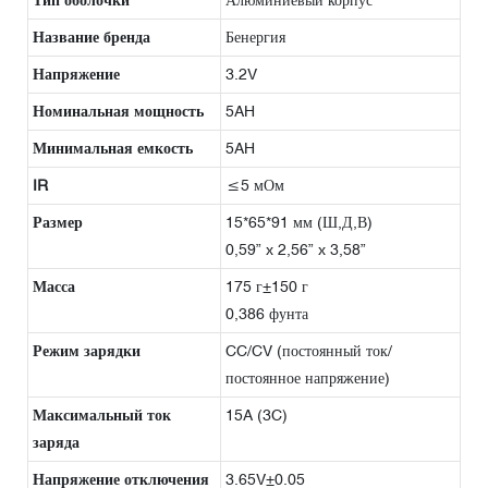
Название бренда
Бенергия
Напряжение
3.2V
Номинальная мощность
5AH
Минимальная емкость
5AH
IR
≤5 мОм
Размер
15*65*91 мм (Ш,Д,В)
0,59” x 2,56” x 3,58”
Масса
175 г±150 г
0,386 фунта
Режим зарядки
CC/CV (постоянный ток/
постоянное напряжение)
Максимальный ток
15A (3C)
заряда
Напряжение отключения
3.65V±0.05