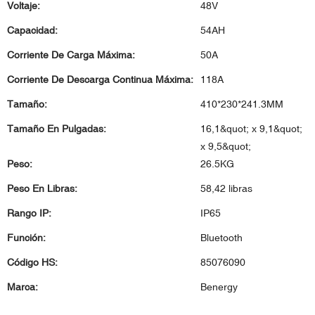
Voltaje:
48V
Capacidad:
54AH
Corriente De Carga Máxima:
50A
Corriente De Descarga Continua Máxima:
118A
Tamaño:
410*230*241.3MM
Tamaño En Pulgadas:
16,1&quot; x 9,1&quot;
x 9,5&quot;
Peso:
26.5KG
Peso En Libras:
58,42 libras
Rango IP:
IP65
Función:
Bluetooth
Código HS:
85076090
Marca:
Benergy