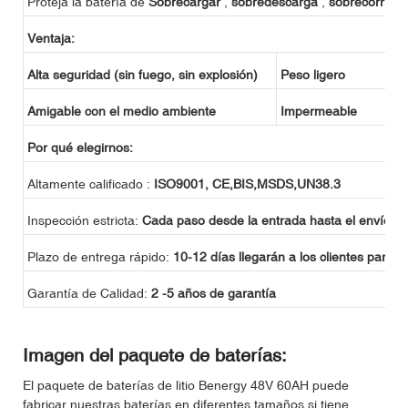
Proteja la batería de
Sobrecargar
,
sobredescarga
,
sobrecorrien
Ventaja:
Alta seguridad (sin fuego, sin explosión)
Peso ligero
Amigable con el medio ambiente
Impermeable
Por qué elegirnos:
Altamente calificado :
ISO9001, CE,BIS,MSDS,UN38.3
Inspección estricta:
Cada paso desde la entrada hasta el envío
Plazo de entrega rápido:
10-12 días llegarán a los clientes para 
Garantía de Calidad:
2 -5 años de garantía
Imagen del paquete de baterías:
El paquete de baterías de litio Benergy 48V 60AH puede
fabricar nuestras baterías en diferentes tamaños si tiene