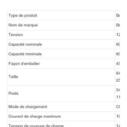
Type de produit
Batter
Nom de marque
Béner
Tension
12.8V
Capacité nominale
600A
Capacité minimale
600A
Façon d'emballer
4S2P
640*2
Taille
25.2*
54 kg
Poids
119.0
Mode de chargement
CC/CV
Courant de charge maximum
100A 
Tension de coupure de charge
14.6V