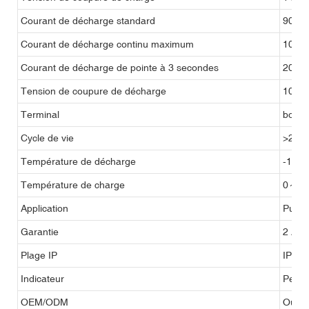
Courant de décharge standard
90A
Courant de décharge continu maximum
100A 
Courant de décharge de pointe à 3 secondes
200A 
Tension de coupure de décharge
10V
Terminal
borne
Cycle de vie
>2500
Température de décharge
-10～
Température de charge
0～4
Application
Pulvér
Garantie
2 Ann
Plage IP
IP63
Indicateur
Peut 
OEM/ODM
Oui (