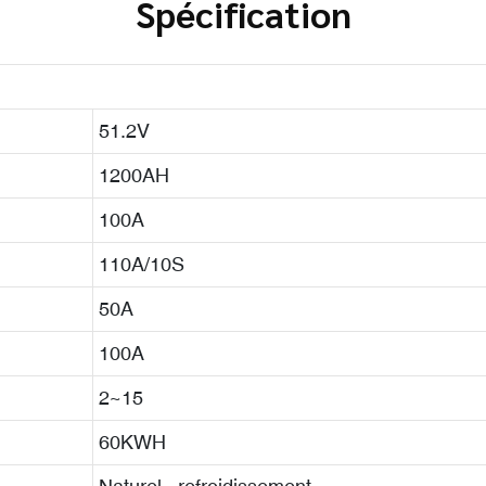
Spécification
51.2V
1200AH
100A
110A/10S
50A
100A
2~15
60KWH