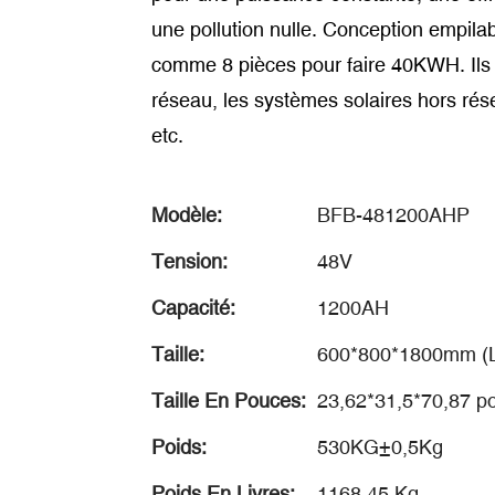
une pollution nulle. Conception empila
comme 8 pièces pour faire 40KWH. Ils s
réseau, les systèmes solaires hors ré
etc.
Modèle:
BFB-481200AHP
Tension:
48V
Capacité:
1200AH
Taille:
600*800*1800mm (L,
Taille En Pouces:
23,62*31,5*70,87 po
Poids:
530KG±0,5Kg
Poids En Livres:
1168.45 Kg