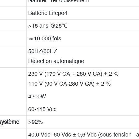
Naturel refroidissement
Batterie Lifepo4
>15 ans @25℃
≈10 000 fois
50HZ/60HZ
Détection automatique
230 V (170 V CA ~ 280 V CA) ± 2 %
110 V (90 V CA-280 V CA) ± 2 %
4200W
60-115 Vcc
 système
>92%
40,0 Vdc~60 Vdc ± 0,6 Vdc (sous-tension a