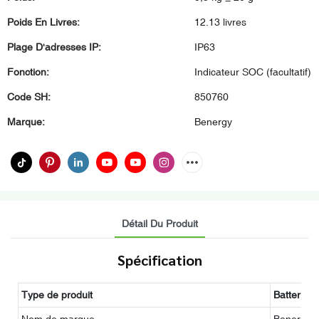
Poids En Livres:
12.13 livres
Plage D'adresses IP:
IP63
Fonction:
Indicateur SOC (facultatif)
Code SH:
850760
Marque:
Benergy
Détail Du Produit
Spécification
Type de produit
Batterie l
Nom de marque
Benergy