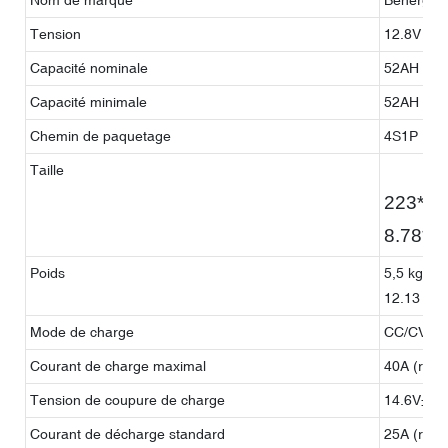
Tension
12.8V
Capacité nominale
52AH
Capacité minimale
52AH
Chemin de paquetage
4S1P
Taille
223*1
8.78*5
Poids
5,5 kg ± 2
12.13 livr
Mode de charge
CC/CV (Co
Courant de charge maximal
40A (régl
Tension de coupure de charge
14.6V±0.
Courant de décharge standard
25A (régl