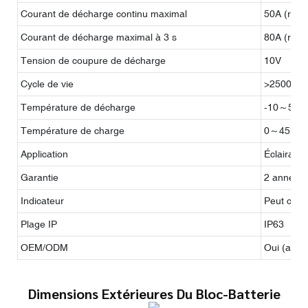
Courant de décharge continu maximal
50A (régl
Courant de décharge maximal à 3 s
80A (régl
Tension de coupure de décharge
10V
Cycle de vie
>2500 foi
Température de décharge
-10～55℃
Température de charge
0～45℃
Application
Éclairage 
Garantie
2 années
Indicateur
Peut corr
Plage IP
IP63
OEM/ODM
Oui (acce
Dimensions Extérieures Du Bloc-Batterie